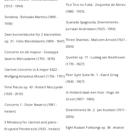
Tico Tico no Fubá - Zequinha de Abreu
(1913 - 1994)
(1880 - 1935)
Sonatina - Bohuslav Martinu (1890 -
Sciarada Spagnuola, Divertimento -
1959)
Jurriaan Andriessen (1925 - 1996)
Zwei konzertstucke für 2 klarinetten
Three Shanties - Malcolm Arnold (1921 -
op. 31 - Felix Mendelssohn (1809 - 1847)
2006)
Concerto en sib majeur - Giuseppe
Quintet op. 71 - Ludwig van Beethoven
Saverio Mercadante (1795 - 1870)
(1770 - 1827)
Clarinet concerto in A major K622 -
Peer Gynt Suite Nr. 1 - Evard Grieg
Wolfgang Amadeus Mozart (1756 - 1791)
(1843 - 1907)
Time Pieces op. 43 - Robert Muczynski
In Holland staat een Huis - Hugo de
(1929 - 2010)
Groot (1897 - 1986)
Concerto 1 - Oscar Navarro (1981 -
Divertimento Nr. 2 - Jan Koetsier (1911 -
heden)
2006)
3 Miniatury for clarinet and piano -
Eight Russian Folksongs op. 58 - Anatoli
Krzysztof Penderecki (1933 - heden)