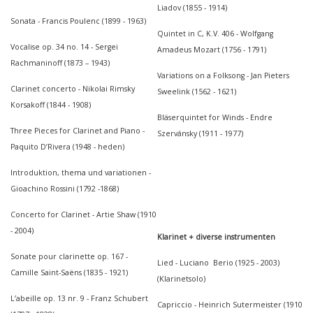
Liadov (1855 - 1914)
Sonata - Francis Poulenc (1899 - 1963)
Quintet in C, K.V. 406 - Wolfgang
Vocalise op. 34 no. 14 - Sergei
Amadeus Mozart (1756 - 1791)
Rachmaninoff (1873 – 1943)
Variations on a Folksong - Jan Pieters
Clarinet concerto - Nikolai Rimsky
Sweelink (1562 - 1621)
Korsakoff (1844 - 1908)
Bläserquintet for Winds - Endre
Three Pieces for Clarinet and Piano -
Szervánsky (1911 - 1977)
Paquito D’Rivera (1948 - heden)
Introduktion, thema und variationen -
Gioachino Rossini (1792 -1868)
Concerto for Clarinet - Artie Shaw (1910
- 2004)
Klarinet + diverse instrumenten
Sonate pour clarinette op. 167 -
Lied - Luciano Berio (1925 - 2003)
Camille Saint-Saëns (1835 - 1921)
(Klarinetsolo)
L’abeille op. 13 nr. 9 - Franz Schubert
Capriccio - Heinrich Sutermeister (1910