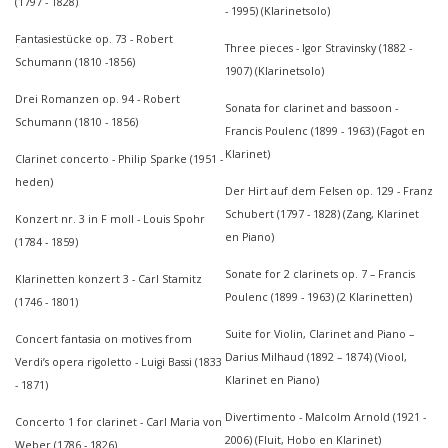
(1797 - 1828)
- 1995) (Klarinetsolo)
Fantasiestücke op. 73 - Robert
Three pieces - Igor Stravinsky (1882 -
Schumann (1810 -1856)
1907) (Klarinetsolo)
Drei Romanzen op. 94 - Robert
Sonata for clarinet and bassoon -
Schumann (1810 - 1856)
Francis Poulenc (1899 - 1963) (Fagot en
Klarinet)
Clarinet concerto - Philip Sparke (1951 -
heden)
Der Hirt auf dem Felsen op. 129 - Franz
Schubert (1797 - 1828) (Zang, Klarinet
Konzert nr. 3 in F moll - Louis Spohr
en Piano)
(1784 - 1859)
Sonate for 2 clarinets op. 7 – Francis
Klarinetten konzert 3 - Carl Stamitz
Poulenc (1899 - 1963) (2 Klarinetten)
(1746 - 1801)
Suite for Violin, Clarinet and Piano –
Concert fantasia on motives from
Darius Milhaud (1892 – 1874) (Viool,
Verdi’s opera rigoletto - Luigi Bassi (1833
Klarinet en Piano)
- 1871)
Divertimento - Malcolm Arnold (1921 -
Concerto 1 for clarinet - Carl Maria von
2006) (Fluit, Hobo en Klarinet)
Weber (1786 - 1826)