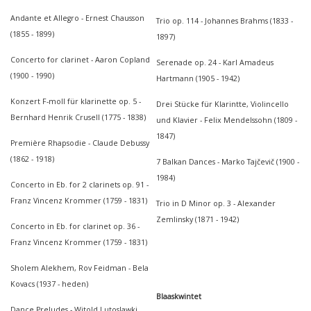
Andante et Allegro - Ernest Chausson
Trio op. 114 - Johannes Brahms (1833 -
(1855 - 1899)
1897)
Concerto for clarinet - Aaron Copland
Serenade op. 24 - Karl Amadeus
(1900 - 1990)
Hartmann (1905 - 1942)
Konzert F-moll für klarinette op. 5 -
Drei Stücke für Klarintte, Violincello
Bernhard Henrik Crusell (1775 - 1838)
und Klavier - Felix Mendelssohn (1809 -
1847)
Première Rhapsodie - Claude Debussy
(1862 - 1918)
7 Balkan Dances - Marko Tajčevič (1900 -
1984)
Concerto in Eb. for 2 clarinets op. 91 -
Franz Vincenz Krommer (1759 - 1831)
Trio in D Minor op. 3 - Alexander
Zemlinsky (1871 - 1942)
Concerto in Eb. for clarinet op. 36 -
Franz Vincenz Krommer (1759 - 1831)
Sholem Alekhem, Rov Feidman - Bela
Kovacs (1937 - heden)
Blaaskwintet
Dance Preludes - Witold Lutoslawki